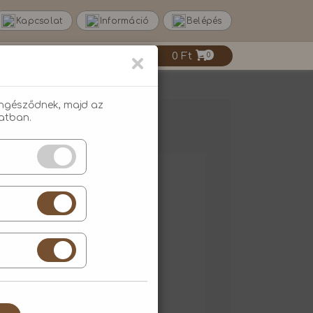
Kapcsolat
Információ
Belépés
×
0 Ft
0
öngésződnek, majd az
atban.