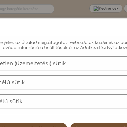
on line
hp
23
Kedvencek
Övtáskák, hátizsákok
Kutyafelszerelések
k, melyeket az általad meglátogatott weboldalak küldenek az b
 További infornáció a beállításokról az
Adatkezelési Nyilatkoz
tlen (üzemeltetési) sütik
 célú sütik
élú sütik