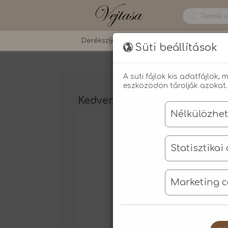
: Undefined index: uhsh in
Notice
/home/vejtasa/public_html/kedvenceim.p
Derékszíjak
Vadászfelszerelések
Süti beállítások
A süti fájlok kis adatfájlo
eszközödön tárolják azokat.
Kedvenceim
Nélkülözhete
Statisztikai
Marketing c