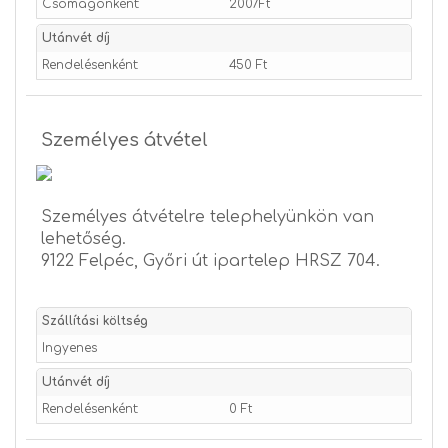
Csomagonként:
2007Ft
Utánvét díj
Rendelésenként:
450 Ft
Személyes átvétel
Személyes átvételre telephelyünkön van
lehetőség.
9122 Felpéc, Győri út ipartelep HRSZ 704.
Szállítási költség
Ingyenes
Utánvét díj
Rendelésenként:
0 Ft