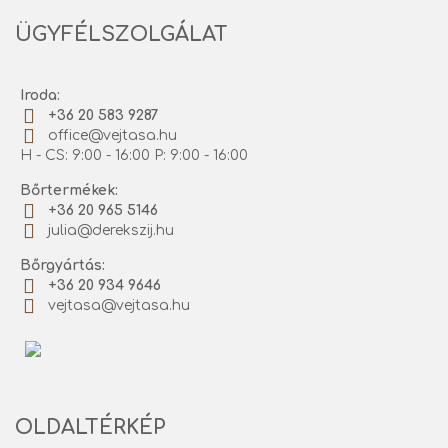
ÜGYFÉLSZOLGÁLAT
Iroda:
+36 20 583 9287
office@vejtasa.hu
H - CS: 9:00 - 16:00 P: 9:00 - 16:00
Bőrtermékek:
+36 20 965 5146
julia@derekszij.hu
Bőrgyártás:
+36 20 934 9646
vejtasa@vejtasa.hu
OLDALTÉRKÉP